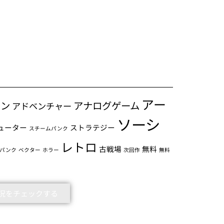
アー
ョン
アナログゲーム
アドベンチャー
ソーシ
ューター
ストラテジー
スチームパンク
レトロ
古戦場
無料
パンク
ベクター
ホラー
次回作
無料
5の状況をチェックする