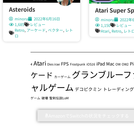
Asteroids
Atari Super Sp
minoru
2022年6月16日
minoru
2022年
1,685
レビュー
1,150
レビュー
Retro
,
アーケード
,
ベクター
,
レト
Atari
,
Retro
,
レト
ロ
Atari
FPS
iPad
Mac
P
4
Dies irae
Frostpunk
iOS16
OW
OW2
グランブルーフ
ケード
カーゲーム
ャルゲーム
デコピクミン
トレーディン
ゲーム
破壊
聖剣伝説LoM
AmazonでSwitchの状況をチェックする