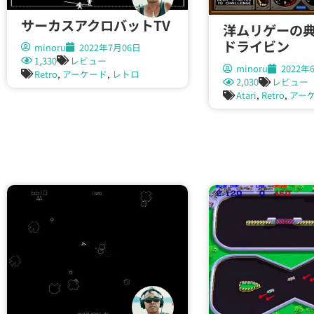
サーカスアクロバットTV
洋ムリゲーの
ドライビン
minoru
2022年7月06日
1,330
レビュー
minoru
2022年
Retro
,
アーケード
,
レトロ
2,030
レビュー
Atari
,
Retro
,
アー