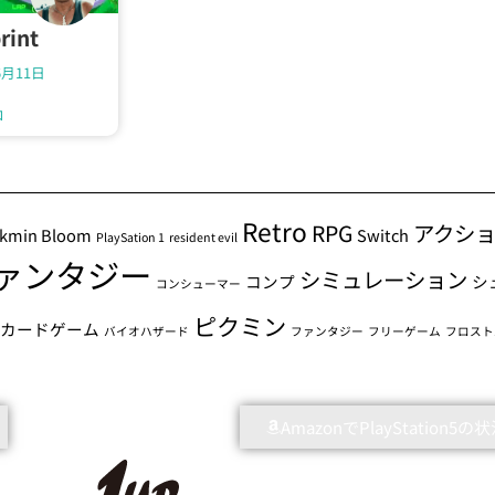
rint
6月11日
ロ
Retro
RPG
アクシ
ikmin Bloom
Switch
PlaySation 1
resident evil
ァンタジー
シミュレーション
コンプ
シ
コンシューマー
ピクミン
グカードゲーム
バイオハザード
ファンタジー
フリーゲーム
フロスト
AmazonでPlayStation