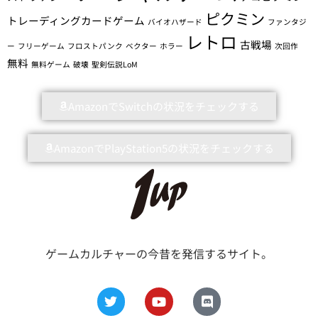
ピクミン
トレーディングカードゲーム
バイオハザード
ファンタジ
レトロ
古戦場
ー
フリーゲーム
フロストパンク
ベクター
ホラー
次回作
無料
無料ゲーム
破壊
聖剣伝説LoM
AmazonでSwitchの状況をチェックする
AmazonでPlayStation5の状況をチェックする
ゲームカルチャーの今昔を発信するサイト。