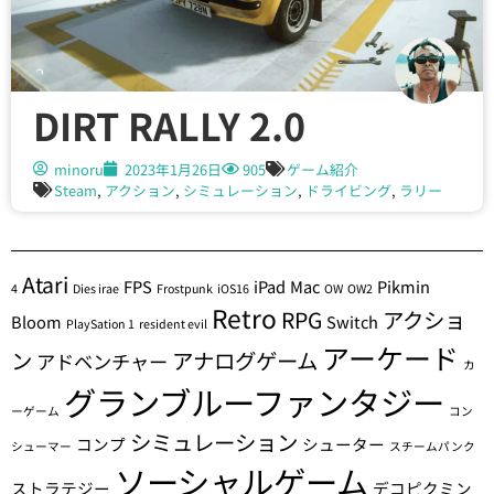
DIRT RALLY 2.0
minoru
2023年1月26日
905
ゲーム紹介
Steam
,
アクション
,
シミュレーション
,
ドライビング
,
ラリー
Atari
FPS
iPad
Mac
Pikmin
4
Dies irae
Frostpunk
iOS16
OW
OW2
Retro
RPG
アクショ
Bloom
Switch
PlaySation 1
resident evil
アーケード
ン
アナログゲーム
アドベンチャー
カ
グランブルーファンタジー
ーゲーム
コン
シミュレーション
コンプ
シューター
シューマー
スチームパンク
ソーシャルゲーム
ストラテジー
デコピクミン