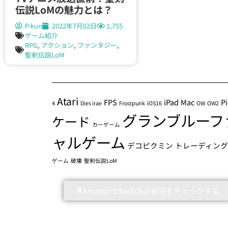
伝説LoMの魅力とは？
P-kun
2022年7月02日
1,755
ゲーム紹介
RPG
,
アクション
,
ファンタジー
,
聖剣伝説LoM
Atari
FPS
iPad
Mac
P
4
Dies irae
Frostpunk
iOS16
OW
OW2
グランブルーフ
ケード
カーゲーム
ャルゲーム
デコピクミン
トレーディン
ゲーム
破壊
聖剣伝説LoM
AmazonでSwitchの状況をチェックする