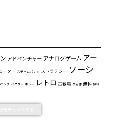
アー
ョン
アナログゲーム
アドベンチャー
ソーシ
ューター
ストラテジー
スチームパンク
レトロ
古戦場
無料
パンク
ベクター
ホラー
次回作
無料
5の状況をチェックする