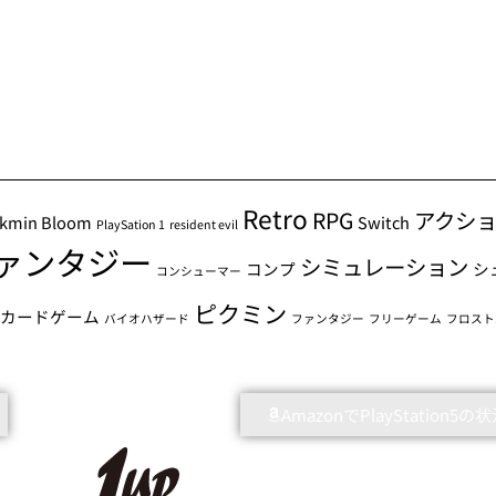
Retro
RPG
アクシ
ikmin Bloom
Switch
PlaySation 1
resident evil
ァンタジー
シミュレーション
コンプ
シ
コンシューマー
ピクミン
グカードゲーム
バイオハザード
ファンタジー
フリーゲーム
フロスト
AmazonでPlayStation