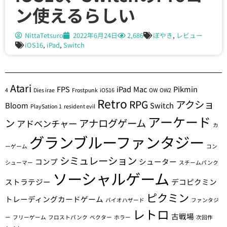
ン使えるらしい
NittaTetsuro
2022年6月24日
2,686
ぼやき
,
レビュー
iOS16
,
iPad
,
Switch
Atari
FPS
iPad
Mac
Pikmin
4
Dies irae
Frostpunk
iOS16
OW
OW2
Retro
RPG
アクショ
Bloom
Switch
PlaySation 1
resident evil
アーケード
ン
アナログゲーム
アドベンチャー
カ
グランブルーファンタジー
ーゲーム
コン
シミュレーション
コンプ
シューター
シューマー
スチームパンク
ソーシャルゲーム
ストラテジー
デコピクミン
ピクミン
トレーディングカードゲーム
バイオハザード
ファンタジ
レトロ
古戦場
ー
フリーゲーム
フロストパンク
ベクター
ホラー
次回作