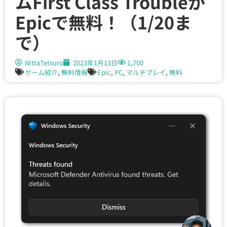
ムFirst Class Troubleが
Epicで無料！（1/20ま
で）
NittaTetsuro
2023年1月13日
1,700
ゲーム紹介
,
無料情報
Epic
,
PC
,
マルチプレイ
,
無料