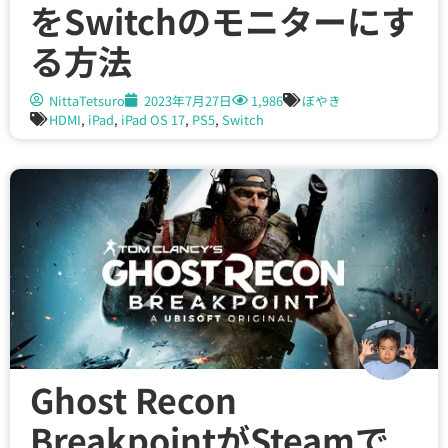
をSwitchのモニターにす
る方法
NittaTetsuro
2023年7月27日
1,986
ぼやき
HDMI
,
iPad
,
iPad OS 17
,
PS5
,
Switch
Ghost Recon
BreakpointがSteamで