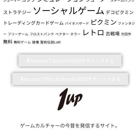
シューマー
スチームパンク
ソーシャルゲーム
ストラテジー
デコピクミン
ピクミン
トレーディングカードゲーム
バイオハザード
ファンタジ
レトロ
古戦場
ー
フリーゲーム
フロストパンク
ベクター
ホラー
次回作
無料
無料ゲーム
破壊
聖剣伝説LoM
AmazonでSwitchの状況をチェックする
AmazonでPlayStation5の状況をチェックする
ゲームカルチャーの今昔を発信するサイト。