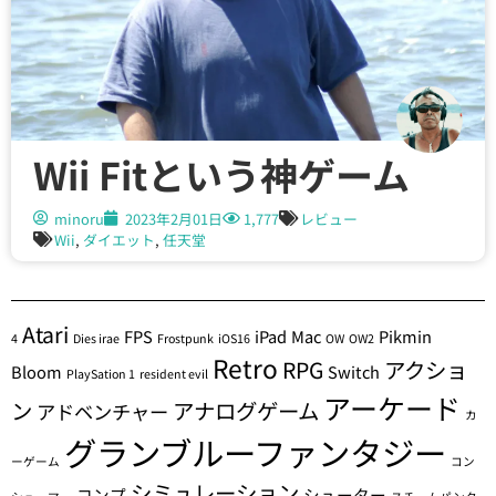
Wii Fitという神ゲーム
minoru
2023年2月01日
1,777
レビュー
Wii
,
ダイエット
,
任天堂
Atari
FPS
iPad
Mac
Pikmin
4
Dies irae
Frostpunk
iOS16
OW
OW2
Retro
RPG
アクショ
Bloom
Switch
PlaySation 1
resident evil
アーケード
ン
アナログゲーム
アドベンチャー
カ
グランブルーファンタジー
ーゲーム
コン
シミュレーション
コンプ
シューター