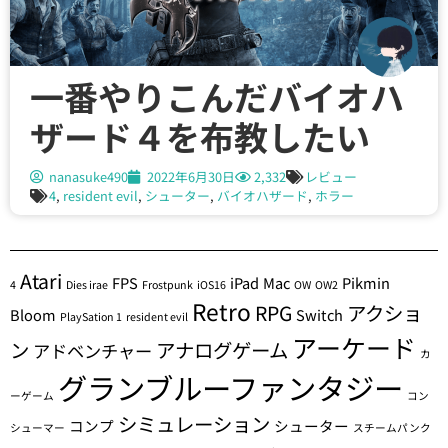
一番やりこんだバイオハ
ザード４を布教したい
nanasuke490
2022年6月30日
2,332
レビュー
4
,
resident evil
,
シューター
,
バイオハザード
,
ホラー
Atari
FPS
iPad
Mac
Pikmin
4
Dies irae
Frostpunk
iOS16
OW
OW2
Retro
RPG
アクショ
Bloom
Switch
PlaySation 1
resident evil
アーケード
ン
アナログゲーム
アドベンチャー
カ
グランブルーファンタジー
ーゲーム
コン
シミュレーション
コンプ
シューター
シューマー
スチームパンク