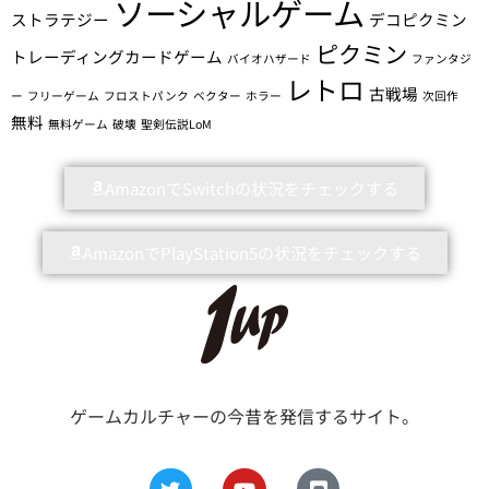
ソーシャルゲーム
ストラテジー
デコピクミン
ピクミン
トレーディングカードゲーム
バイオハザード
ファンタジ
レトロ
古戦場
ー
フリーゲーム
フロストパンク
ベクター
ホラー
次回作
無料
無料ゲーム
破壊
聖剣伝説LoM
AmazonでSwitchの状況をチェックする
AmazonでPlayStation5の状況をチェックする
ゲームカルチャーの今昔を発信するサイト。