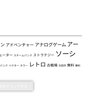
アー
ョン
アナログゲーム
アドベンチャー
ソーシ
ューター
ストラテジー
スチームパンク
レトロ
古戦場
無料
パンク
ベクター
ホラー
次回作
無料
5の状況をチェックする