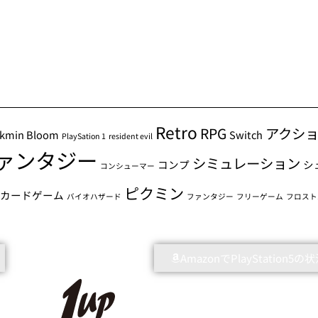
Retro
RPG
アクシ
ikmin Bloom
Switch
PlaySation 1
resident evil
ァンタジー
シミュレーション
コンプ
シ
コンシューマー
ピクミン
グカードゲーム
バイオハザード
ファンタジー
フリーゲーム
フロスト
AmazonでPlayStation