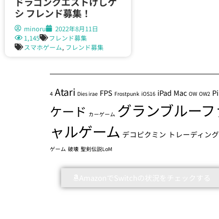
ドラゴンクエストけしケ
シ フレンド募集！
minoru
2022年8月11日
1,145
フレンド募集
スマホゲーム
,
フレンド募集
Atari
FPS
iPad
Mac
P
4
Dies irae
Frostpunk
iOS16
OW
OW2
グランブルーフ
ケード
カーゲーム
ャルゲーム
デコピクミン
トレーディン
ゲーム
破壊
聖剣伝説LoM
AmazonでSwitchの状況をチェックする