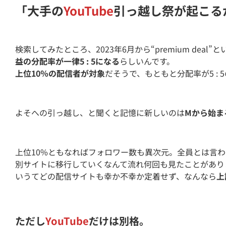
「大手の
YouTube
引っ越し祭が起こる
検索してみたところ、2023年6月から“premium dea
益の分配率が一律5 : 5になる
らしいんです。
上位10％の配信者が対象
だそうで、もともと分配率が5 :
よそへの引っ越し、と聞くと記憶に新しいのは
Mから始ま
上位10%ともなればフォロワー数も異次元。全員とは言
別サイトに移行していくなんて流れ何回も見たことがあり
いうてどの配信サイトも幸か不幸か定着せず、なんなら
上
ただし
YouTube
だけは別格。