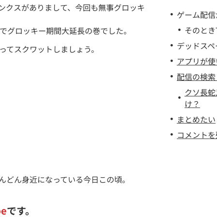
ンクスがありまして、今回も無事グロッキ
ゲーム配信
そのときT
行でグロッキー期間大延長の巻でした。
デッドスペ
ってスクワットしましょう。
アプリが使
配信の検索
クソ長蛇
け？
まとめたい
コメントを
んどん身近になっている今日この頃。
be
です。