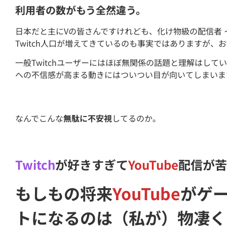
利用者の数がもう全然違う。
日本だと主にVの皆さんですけれども、化け物級の配信者 
Twitch人口が増えてきているのも事実ではありますが、
一般Twitchユーザーにはほぼ無関係の話題と理解はしていま
への不信感が高まる動きにはついつい目が向いてしまいま
なんでこんな
無駄に不安視
してるのか。
Twitch
が好きすぎて
YouTube
配信が苦
もしもの将来
YouTube
がゲ
トになるのは（私が）物凄く