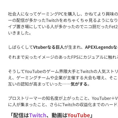
社会人になってゲーミングPCを購入し、かねてより興味の
ーの配信が多かったTwitchをめちゃくちゃ見るようになり、か
イブ置き場にしている人が多かったのでニコ厨だったFet2も
いきました。
しばらくして
Vtuberなる巨人
が生まれ、
APEXLegen
それまで尖ったイメージのあったFPSにカジュアルに触れ
そうしてYouTubeのゲーム界隈大手とTwitchの人気ス
え、ゲーミングチームや企業が主催する大会も増え、そこ
互いの認知が高まっていった……
気がする
。
プロストリーマーの知名度が上がったこと、YouTuber＋
に人が集まったこと、さらにTwitchの収益化までのハー
「配信は
Twitch
、動画は
YouTube
」