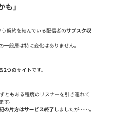
かも」
l”という契約を結んでいる配信者の
サブスク収
 5の一般層は特に変化はありません。
る2つのサイト
です。
わずともある程度のリスナーを引き連れて
ます。
記の片方はサービス終了
しましたが……。