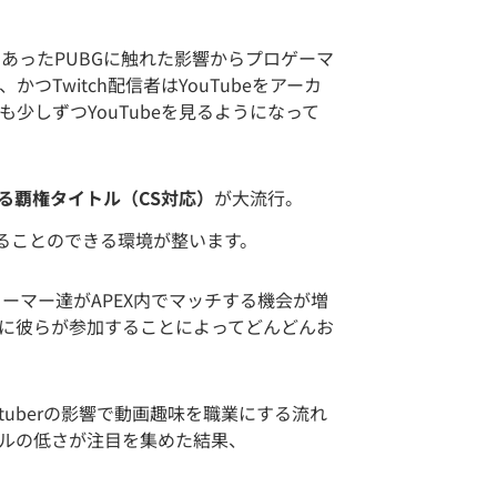
あったPUBGに触れた影響からプロゲーマ
つTwitch配信者はYouTubeをアーカ
少しずつYouTubeを見るようになって
dsなる覇権タイトル（CS対応）
が大流行。
ることのできる環境が整います。
トリーマー達がAPEX内でマッチする機会が増
に彼らが参加することによってどんどんお
Vtuberの影響で動画趣味を職業にする流れ
ドルの低さが注目を集めた結果、