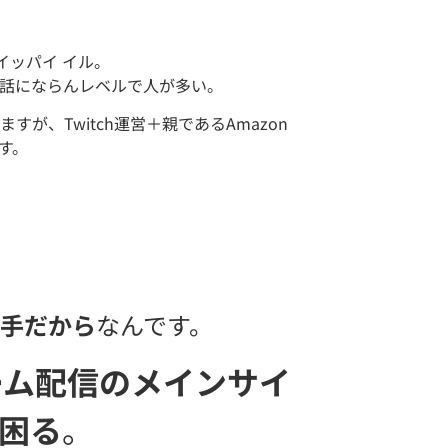
イッパイ イル。
お話にならんレベルで人が多い。
すが、Twitch運営＋親であるAmazon
す。
手だから
なんです。
ーム配信のメインサイ
困る
。