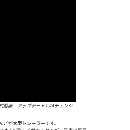
tor2公式動画 アップデート1.44チェンジ
んどが
大型トレーラー
です。