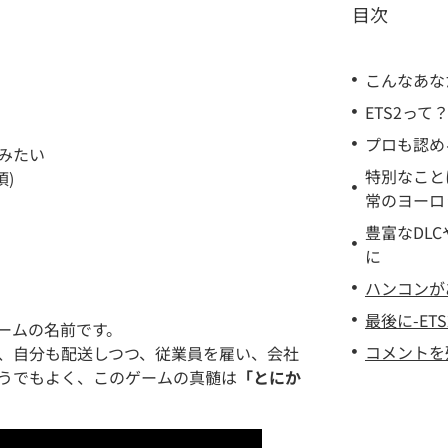
目次
こんなあな
ETS2っ
プロも認め
みたい
特別なこと
)
常のヨーロ
豊富なDLC
に
ハンコンが
最後に-ET
ゲームの名前です。
コメントを
、自分も配送しつつ、従業員を雇い、会社
うでもよく、このゲームの真髄は
「とにか