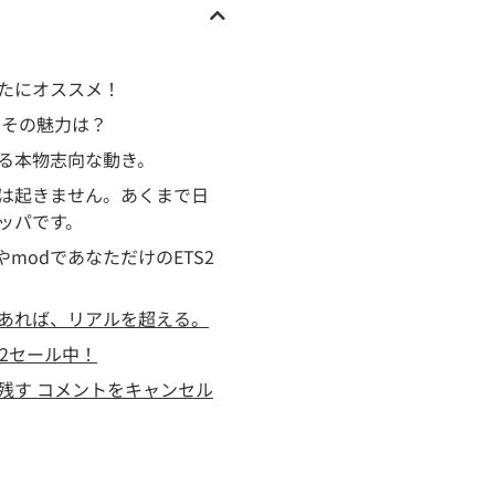
たにオススメ！
て？その魅力は？
る本物志向な動き。
は起きません。あくまで日
ッパです。
やmodであなただけのETS2
あれば、リアルを超える。
S2セール中！
残す コメントをキャンセル