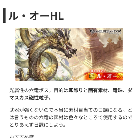
ル・オーHL
光属性の六竜ボス。目的は
耳飾り
と
固有素材
、
竜珠
、
ダ
マスカス磁性粒子
。
武器が強くないので本当に素材目当ての日課になる。と
は言うものの六竜の素材は色々なところで使用するので
とりあえず日課にしよう。
おすすめ度