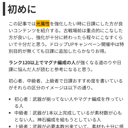
初めに
この記事では
光属性
を強化したい時に日課にした方が良
いコンテンツを紹介する。古戦場前は重点的にこなした
方が良いし、強化が十分に終わったら程々にこなすくら
いで十分だと思う。ドロップUPキャンペーン開催中は特
別目的が無くても日課に追加したらかなりお得。
ランク120以上でマグナ編成の人
が強くなる道のりや日
課に悩んだ人が読むと参考になると思う。
初心者、中級者、上級者で日課おすすめ度を書いている
がそれらの区分のイメージは以下の通り。
初心者：武器が揃ってない人やマグナ編成を作ってい
る人
中級者：武器が1本以上完成しているが素材数が心も
とない人。神石編成を組もうとしている人
上級者：武器が必要本数出来ていて、素材も十分に感