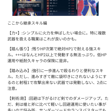
ここから継承スキル編
【力+】:シンプルに火力を伸ばしたい場合に。特に複数
武器を扱える職業はこれが良いのかも。
【踏ん張り】:残りHP次第で絶対HP1で耐える強スキ
ル。+++はなんとHP2以上で発動する無法っぷり。低HP
運用や紙耐久キャラの保険に是非。
【踏み込み】:強引に一歩進んで殴るわりと便利なスキ
ル。ただし、進みすぎて敵に袋叩きにされないようにす
るのと射程1で攻撃出来ない武器では発動しない、2点に
注意。
【剣術:剛】:回避は下がるけど剣でのダメージアップ。た
だ、剣は槍と斧に比べて軽いし回避運用に使いたい事が
多いので悩み所。サンダーソードやランスバスターでも