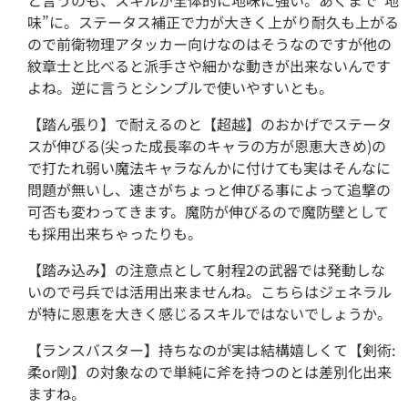
と言うのも、スキルが全体的に地味に強い。あくまで”地
味”に。ステータス補正で力が大きく上がり耐久も上がる
ので前衛物理アタッカー向けなのはそうなのですが他の
紋章士と比べると派手さや細かな動きが出来ないんです
よね。逆に言うとシンプルで使いやすいとも。
【踏ん張り】で耐えるのと【超越】のおかげでステータ
スが伸びる(尖った成長率のキャラの方が恩恵大きめ)の
で打たれ弱い魔法キャラなんかに付けても実はそんなに
問題が無いし、速さがちょっと伸びる事によって追撃の
可否も変わってきます。魔防が伸びるので魔防壁として
も採用出来ちゃったりも。
【踏み込み】の注意点として射程2の武器では発動しな
いので弓兵では活用出来ませんね。こちらはジェネラル
が特に恩恵を大きく感じるスキルではないでしょうか。
【ランスバスター】持ちなのが実は結構嬉しくて【剣術:
柔or剛】の対象なので単純に斧を持つのとは差別化出来
ますね。