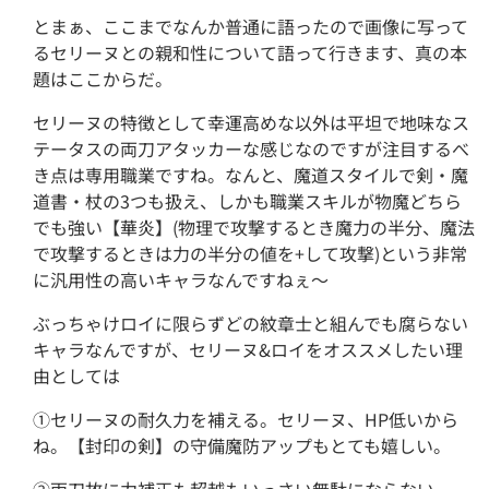
とまぁ、ここまでなんか普通に語ったので画像に写って
るセリーヌとの親和性について語って行きます、真の本
題はここからだ。
セリーヌの特徴として幸運高めな以外は平坦で地味なス
テータスの両刀アタッカーな感じなのですが注目するべ
き点は専用職業ですね。なんと、魔道スタイルで剣・魔
道書・杖の3つも扱え、しかも職業スキルが物魔どちら
でも強い【華炎】(物理で攻撃するとき魔力の半分、魔法
で攻撃するときは力の半分の値を+して攻撃)という非常
に汎用性の高いキャラなんですねぇ～
ぶっちゃけロイに限らずどの紋章士と組んでも腐らない
キャラなんですが、セリーヌ&ロイをオススメしたい理
由としては
①セリーヌの耐久力を補える。セリーヌ、HP低いから
ね。【封印の剣】の守備魔防アップもとても嬉しい。