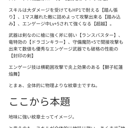
スキルは大ダメージを受けてもHP1で耐える【踏ん張
り】、1マス離れた敵に詰めよって攻撃出来る【踏み込
み】、エンゲージ中Lv+5されて強くなる【超越】。
武器は剣なのに槍に強く斧に弱い【ランスバスター】、
竜特効の【ドラゴンキラー】、守備魔防+5で間接攻撃も
出来て数値も優秀なエンゲージ武器でも破格の性能の
【封印の剣】
エンゲージ技は横範囲攻撃で炎上効果のある【獅子紅蓮
焔舞】
とまぁ、全体的に物理よりな紋章士ですね。
ここから本題
地味に強い紋章士ってイメージ。