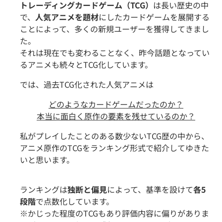
トレーディングカードゲーム（TCG）
は長い歴史の中
で、
人気アニメを題材
にしたカードゲームを展開する
ことによって、多くの新規ユーザーを獲得してきまし
た。
それは現在でも変わることなく、昨今話題となってい
るアニメも続々とTCG化しています。
では、過去TCG化された人気アニメは
どのようなカードゲームだったのか？
本当に面白く原作の要素を残せているのか？
私がプレイしたことのある数少ないTCG歴の中から、
アニメ原作のTCGをランキング形式で紹介してゆきた
いと思います。
ランキングは
独断と偏見
によって、
基準を設けて
各5
段階
で点数化しています。
※かじった程度のTCGもあり評価内容に偏りがありま