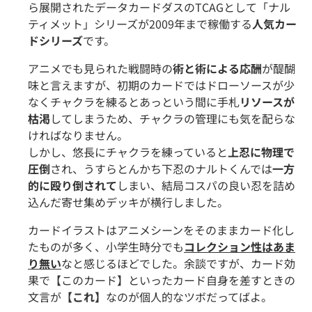
ら展開されたデータカードダスのTCAGとして「ナル
ティメット」シリーズが2009年まで稼働する
人気カー
ドシリーズ
です。
アニメでも見られた戦闘時の
術と術による応酬
が醍醐
味と言えますが、初期のカードではドローソースが少
なくチャクラを練るとあっという間に手札
リソースが
枯渇
してしまうため、チャクラの管理にも気を配らな
ければなりません。
しかし、悠長にチャクラを練っていると
上忍に物理で
圧倒
され、うすらとんかち下忍のナルトくんでは
一方
的に殴り倒されて
しまい、結局コスパの良い忍を詰め
込んだ寄せ集めデッキが横行しました。
カードイラストはアニメシーンをそのままカード化し
たものが多く、小学生時分でも
コレクション性はあま
り無い
なと感じるほどでした。余談ですが、カード効
果で【このカード】といったカード自身を差すときの
文言が
【これ】
なのが個人的なツボだってばよ。