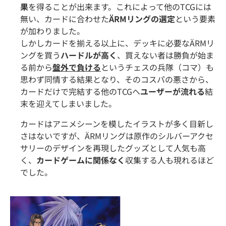
果
を得ることが出来ます。これによって他のTCGには
無い、カードに合わせた
ÄRMリングの選定
という要素
が加わりました。
しかしカードを揃える以上に、デッキに必要なÄRMリ
ングを買う
ハードルが高く
、買えない者は勝負が始ま
る前から
盤外で負ける
というチェスの兵隊（コマ）も
思わず同情する結果となり、そのコスパの悪さから、
カードだけで完結する他のTCGへ
ユーザーが流れる
結
末を迎えてしまいました。
カードはアニメシーンを模したイラストが多く目新し
さはないですが、ÄRMリングは原作のシルバーアクセ
サリーのデザインを再現したグッズとして人気も高
く、
カードゲームに関係なく
収集する人も現れるほど
でした。